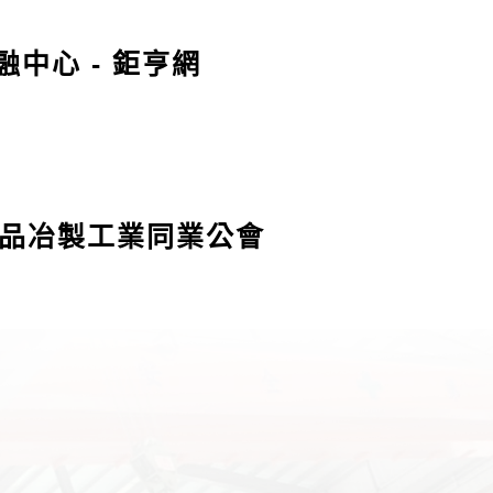
中心 - 鉅亨網
金屬品冶製工業同業公會