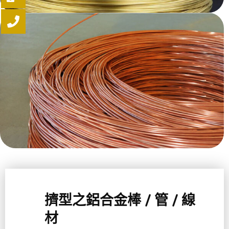
擠型之鋁合金棒 / 管 / 線
材